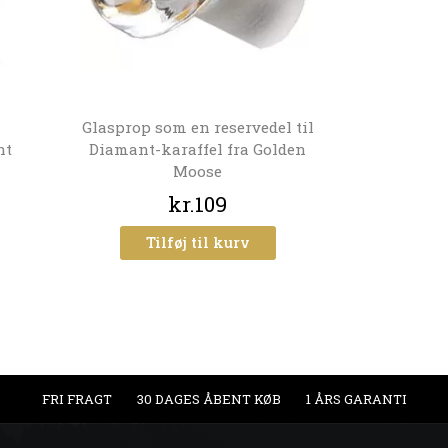
Glasprop som en reservedel til
nt
Diamant-karaffel fra Golden
Moose
kr.109
Tilføj til kurv
FRI FRAGT
30 DAGES ÅBENT KØB
1 ÅRS GARANTI