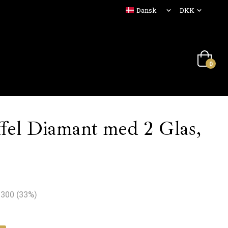
0
fel Diamant med 2 Glas,
.300
(
33
%)