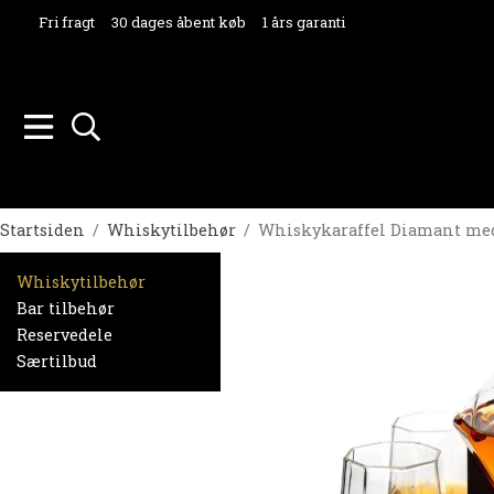
Fri fragt
30 dages åbent køb
1 års garanti
Startsiden
/
Whiskytilbehør
/
Whiskykaraffel Diamant med 2
Whiskytilbehør
Bar tilbehør
Reservedele
Særtilbud