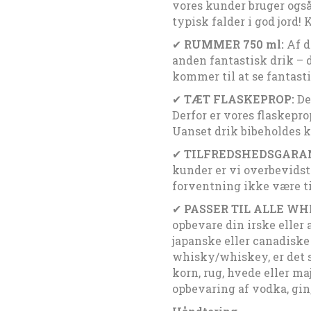
vores kunder bruger også
typisk falder i god jord! 
✔
RUMMER 750 ml:
Af d
anden fantastisk drik – d
kommer til at se fantast
✔
TÆT FLASKEPROP:
Det
Derfor er vores flaskepro
Uanset drik bibeholdes k
✔
TILFREDSHEDSGARAN
kunder er vi overbevidste
forventning ikke være ti
✔
PASSER TIL ALLE WH
opbevare din irske eller 
japanske eller canadisk
whisky/whiskey, er det s
korn, rug, hvede eller ma
opbevaring af vodka, gin,