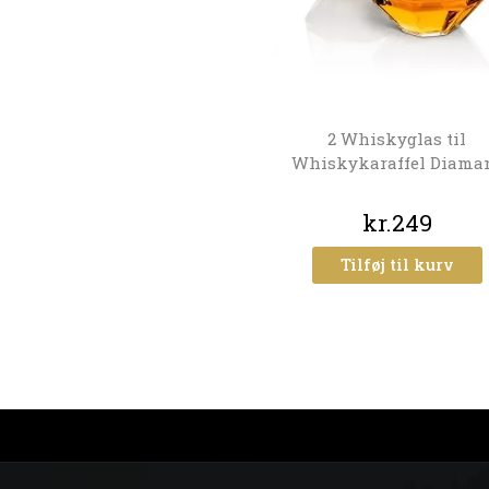
2 Whiskyglas til
Whiskykaraffel Diama
kr.249
Tilføj til kurv