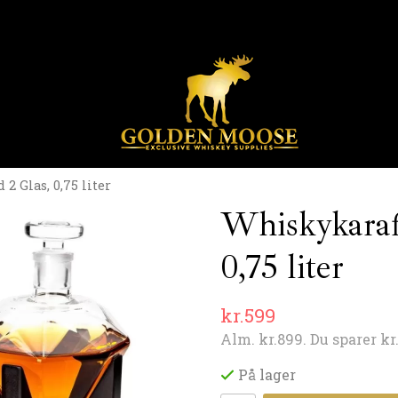
 Glas, 0,75 liter
Whiskykaraf
0,75 liter
kr.599
Alm.
kr.899
. Du sparer
kr
På lager