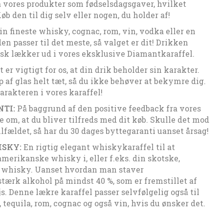
 vores produkter som fødselsdagsgaver, hvilket
Køb den til dig selv eller nogen, du holder af!
in fineste whisky, cognac, rom, vin, vodka eller en
en passer til det meste, så valget er dit! Drikken
isk lækker ud i vores eksklusive Diamantkaraffel.
 er vigtigt for os, at din drik beholder sin karakter.
p af glas helt tæt, så du ikke behøver at bekymre dig.
arakteren i vores karaffel!
TI:
På baggrund af den positive feedback fra vores
 om, at du bliver tilfreds med dit køb. Skulle det mod
lfældet, så har du 30 dages byttegaranti uanset årsag!
ISKY:
En rigtig elegant whiskykaraffel til at
amerikanske whisky i, eller f.eks. din skotske,
e whisky. Uanset hvordan man staver
tærk alkohol på mindst 40 %, som er fremstillet af
js. Denne lækre karaffel passer selvfølgelig også til
 tequila, rom, cognac og også vin, hvis du ønsker det.