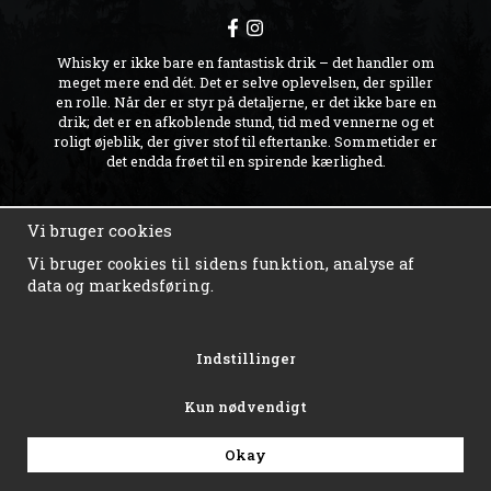
Whisky er ikke bare en fantastisk drik – det handler om
meget mere end dét. Det er selve oplevelsen, der spiller
en rolle. Når der er styr på detaljerne, er det ikke bare en
drik; det er en afkoblende stund, tid med vennerne og et
roligt øjeblik, der giver stof til eftertanke. Sommetider er
det endda frøet til en spirende kærlighed.
FAQ
Vi bruger cookies
KØBSVILKÅR
Vi bruger cookies til sidens funktion, analyse af
KONTAKT OS
data og markedsføring.
RETUR & REKLAMATION
OUR STORY
NYHEDSBREV
PRIVATLIVSPOLITIK
Indstillinger
Kun nødvendigt
Okay