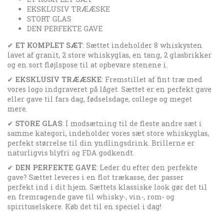
EKSKLUSIV TRÆÆSKE
STORT GLAS
DEN PERFEKTE GAVE
✔
ET KOMPLET SÆT
: Sættet indeholder 8 whiskysten
lavet af granit, 2 store whiskyglas, en tang, 2 glasbrikker
og en sort fløjlspose til at opbevare stenene i.
✔
EKSKLUSIV TRÆÆSKE
: Fremstillet af fint træ med
vores logo indgraveret på låget. Sættet er en perfekt gave
eller gave til fars dag, fødselsdage, college og meget
mere.
✔
STORE GLAS
: I modsætning til de fleste andre sæt i
samme kategori, indeholder vores sæt store whiskyglas,
perfekt størrelse til din yndlingsdrink. Brillerne er
naturligvis blyfri og FDA godkendt.
✔
DEN PERFEKTE GAVE
: Leder du efter den perfekte
gave? Sættet leveres i en flot trækasse, der passer
perfekt ind i dit hjem. Sættets klassiske look gør det til
en fremragende gave til whisky-, vin-, rom- og
spirituselskere. Køb det til en speciel i dag!